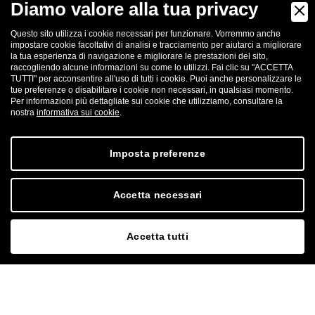
Diamo valore alla tua privacy
Via G. Bertazzolo,1
Governolo di Roncoferraro (MN)
Questo sito utilizza i cookie necessari per funzionare. Vorremmo anche
PI 01824150203
impostare cookie facoltativi di analisi e tracciamento per aiutarci a migliorare
N.iscrizione camera commercio
la tua esperienza di navigazione e migliorare le prestazioni del sito,
R.E.A 199320
raccogliendo alcune informazioni su come lo utilizzi. Fai clic su "ACCETTA
Registro imprese n.166291
TUTTI" per acconsentire all'uso di tutti i cookie. Puoi anche personalizzare le
tue preferenze o disabilitare i cookie non necessari, in qualsiasi momento.
Capitale sociale i. v. 600.000,00 €
Per informazioni più dettagliate sui cookie che utilizziamo, consultare la
nostra
informativa sui cookie
.


#LaPescheriadiLodi
Imposta preferenze
Home
Accetta necessari
Azienda
Accetta tutti
Ingrosso
La Pescheria
Contatti